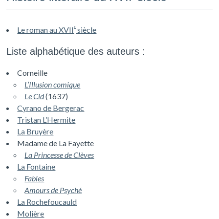
e
Le roman au XVII
siècle
Liste alphabétique des auteurs :
Corneille
L’Illusion comique
Le Cid
(1637)
Cyrano de Bergerac
Tristan L’Hermite
La Bruyère
Madame de La Fayette
La Princesse de Clèves
La Fontaine
Fables
Amours de Psyché
La Rochefoucauld
Molière