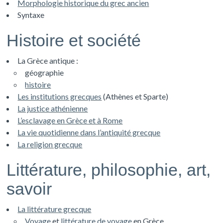
Morphologie historique du grec ancien
Syntaxe
Histoire et société
La Grèce antique :
géographie
histoire
Les institutions grecques
(Athènes et Sparte)
La justice athénienne
L’esclavage en Grèce et à Rome
La vie quotidienne dans l’antiquité grecque
La religion grecque
Littérature, philosophie, art,
savoir
La littérature grecque
Voyage
et
littérature de voyage
en Grèce