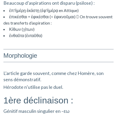
Beaucoup d’aspirations ont disparu (psilose) :
ἐπ’ἡμέρῃ ἑκάστῃ (ἐφ’ἡμέρᾳ en Attique)
ἐπικέσθαι = ἐφικέσθαι (< ἐφικνοῦμαι)  On trouve souvent
des transferts d’aspiration :
Κίθων (χίτων)
ἐνθαῦτα (ἐνταῦθα)
Morphologie
L’article garde souvent, comme chez Homère, son
sens démonstratif.
Ηérodote n’utilise pas le duel.
1ère déclinaison :
Génitif masculin singulier en –εω