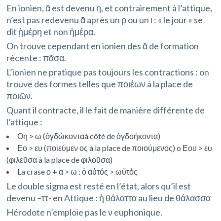
En ionien, ᾱ est devenu η, et contrairement à l’attique,
n’est pas redevenu ᾱ après un ρ ou un ι : « le jour » se
dit ᾑμέρη et non ἡμέρα.
On trouve cependant en ionien des ᾱ de formation
récente : πᾶσα.
L’ionien ne pratique pas toujours les contractions : on
trouve des formes telles que ποιέων à la place de
ποιῶν.
Quant il contracte, il le fait de manière différente de
l’attique :
Οη > ω (ὀγδώκονταà côté de ὀγδοήκοντα)
Εο > ευ (ποιεύμεν ος à la place de ποιούμενος) o Εου > ευ
(φιλεῦσα à la place de φιλοῦσα)
La crase ο + α > ω : ὁ αὐτός > ωὐτός
Le double sigma est resté en l’état, alors qu’il est
devenu –ττ- en Attique : ἡ θάλαττα au lieu de θάλασσα
Hérodote n’emploie pas le ν euphonique.