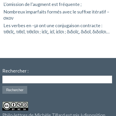
L’omission de l’augment est fréquente ;
Nombreux imparfaits formés avec le suffixe itératif –
σκον
Les verbes en –μι ont une conjugaison contracte :
τιθεῖς, τιθεῖ, τιθεῖσι ; ἱεῖς, ἱεῖ, ἱεῖσι ; διδοῖς, διδοῖ, διδοῖσι…
Rechercher :
Philo-lettres de Michèle Tillard est mis à disposition