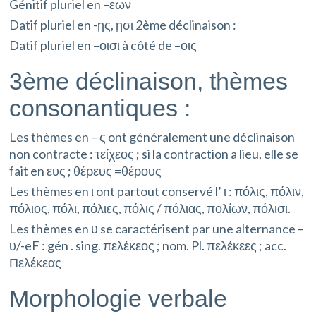
Génitif pluriel en –εων
Datif pluriel en -ῃς, ῃσι 2ème déclinaison :
Datif pluriel en –οισι à côté de –οις
3ème déclinaison, thèmes
consonantiques :
Les thèmes en – ς ont généralement une déclinaison
non contracte : τείχεος ; si la contraction a lieu, elle se
fait en ευς ; θέρευς =θέρους
Les thèmes en ι ont partout conservé l’ ι : πόλις, πόλιν,
πόλιος, πόλι, πόλιες, πόλις / πόλιας, πολίων, πόλισι.
Les thèmes en υ se caractérisent par une alternance –
υ/-eF : gén . sing. πελέκεος ; nom. Pl. πελέκεες ; acc.
Πελέκεας
Morphologie verbale