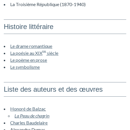
La Troisième République (1870-1940)
Histoire littéraire
Le drame romantique
ème
La poésie au XIX
siècle
Le poème en prose
Le symbolisme
Liste des auteurs et des œuvres
Honoré de Balzac
La Peau de chagrin
Charles Baudelaire
Alexandre Dumas