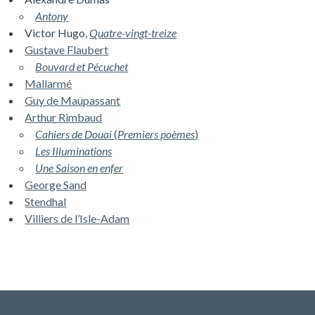
Antony
Victor Hugo,
Quatre-vingt-treize
Gustave Flaubert
Bouvard et Pécuchet
Mallarmé
Guy de Maupassant
Arthur Rimbaud
Cahiers de Douai
(
Premiers poèmes
)
Les Illuminations
Une Saison en enfer
George Sand
Stendhal
Villiers de l’Isle-Adam