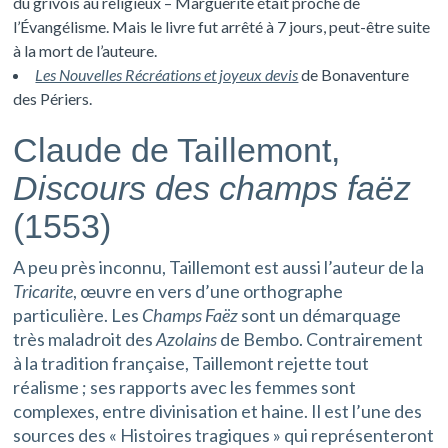
du grivois au religieux – Marguerite était proche de
l’Évangélisme. Mais le livre fut arrêté à 7 jours, peut-être suite
à la mort de l’auteure.
Les Nouvelles Récréations et joyeux devis
de Bonaventure
des Périers.
Claude de Taillemont,
Discours des champs faëz
(1553)
A peu près inconnu, Taillemont est aussi l’auteur de la
Tricarite
, œuvre en vers d’une orthographe
particulière. Les
Champs Faëz
sont un démarquage
très maladroit des
Azolains
de Bembo. Contrairement
à la tradition française, Taillemont rejette tout
réalisme ; ses rapports avec les femmes sont
complexes, entre divinisation et haine. Il est l’une des
sources des
«
Histoires tragiques
» qui représenteront