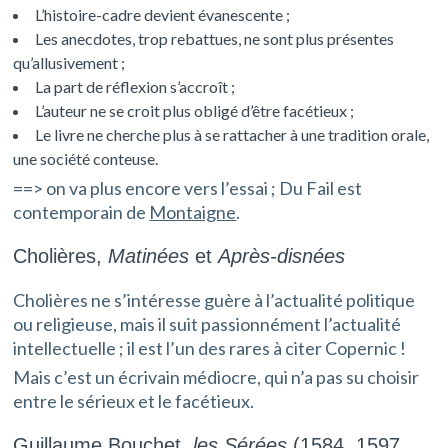
L’histoire-cadre devient évanescente ;
Les anecdotes, trop rebattues, ne sont plus présentes
qu’allusivement ;
La part de réflexion s’accroît ;
L’auteur ne se croit plus obligé d’être facétieux ;
Le livre ne cherche plus à se rattacher à une tradition orale,
une société conteuse.
==> on va plus encore vers l’essai ; Du Fail est
contemporain de
Montaigne
.
Cholières,
Matinées
et
Après-disnées
Cholières ne s’intéresse guère à l’actualité politique
ou religieuse, mais il suit passionnément l’actualité
intellectuelle ; il est l’un des rares à citer Copernic !
Mais c’est un écrivain médiocre, qui n’a pas su choisir
entre le sérieux et le facétieux.
Guillaume Bouchet,
les Sérées
(1584, 1597,