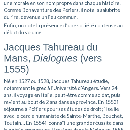
une morale en son nom propre dans chaque histoire.
Comme Bonaventure des Périers, il note la salubrité
du rire, devenue un lieu commun.
Enfin, on note la présence d’une société conteuse au
début du volume.
Jacques Tahureau du
Mans,
Dialogues
(vers
1555)
Né en 1527 ou 1528, Jacques Tahureau étudie,
notamment le grec à l’Université d’Angers. Vers 24
ans, il voyage en Italie, peut-être comme soldat, puis
revient au bout de 2 ans dans sa province. En 1553 il
séjourne à Poitiers pour ses études de droit ; il se lie
avec le cercle humaniste de Sainte-Marthe, Bouchet,
Toutain… En 1554 il connaît une grande réussite dans
la poésie amoureuse. Il revient dans le Maine en 1555,