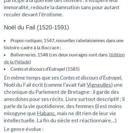
participe à la querelle des femmes : il vitupère leur
immoralité, redoute la damnation sans pour autant
reculer devant l’érotisme.
Noël du Fail (1520-1591)
Propos rustiques
, 1547, nouvelles rabelaisiennes dans une
histoire-cadre à la Boccace ;
Baliverneries
, 1548 (ces deux ouvrages sont dans
l’édition
de la Pléiade
)
Contes et discours d’Eutrapel
(1585)
En même temps que ses
Contes et discours d’Eutrapel
,
Noël du Fail écrit (comme l’avait fait
Vigneulles
) une
chronique du Parlement de Bretagne : il garde des
anecdotes pour ses récits. Livre surtout descriptif ; il
parle de la vie quotidienne, des femmes (il est moins
misogyne que
Habanc
, mais ne dit rien de leur vie
intellectuelle. La fin du siècle est réactionnaire…)
Le genre évolue :