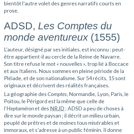
bientôt l’autre volet des genres narratifs courts en
prose.
ADSD,
Les Comptes du
monde aventureux
(1555)
L’auteur, désigné par ses initiales, est inconnu : peut-
être appartient-il au cercle de la Reine de Navarre.
Son titre refuse le mot « nouvelles », trop lié à Boccace
et aux Italiens. Nous sommes en pleine période de la
Pléiade, et de son nationalisme. Sur 54 récits, 15 sont
originaux et décrivent des réalités françaises.
La géographie des
Comptes
, Normandie, Lyon, Paris, le
Poitou, le Périgord est la même que celle de
l’
Heptaméron
et des
NRJD
; ADSD a peu de choses à
dire sur le monde paysan ; il décrit un milieu urbain,
peuplé de prêtres et de moines tous misérables et
immoraux, et s’adresse à un public féminin. Il donne