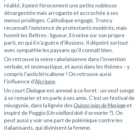
réalité, il peint férocement une petite noblesse
désargentée mais arrogante et accrochée à ses
menus privilèges. Catholique engagé, Troncy
reconnaît l’existence de protestants modérés, mais
honnit les Reîtres ; ligueur, il ironise sur son propre
parti, en qui il n’a guère d’illusions. Il dépeint surtout
avec sympathie les paysans qu’il connaît bien.
On retrouve la veine rabelaisienne dans l’invention
verbale, et onomastique, et aussi dans les thèmes – y
compris l’anticléricalisme ! On retrouve aussi
l’influence d’
Alcrippe
.
Un court
Dialogue
est annexé à ce livret : un veuf songe
à se remarier et en parle à ses amis. C’est un festival de
misogynie, dans la lignée des
Quinze joies de Mariage
et
inspiré de Poggio (
Un vieillard doit-il se marier ?
). On
peut aussi y voir une part de polémique contre les
italianisants, qui divinisent la femme.