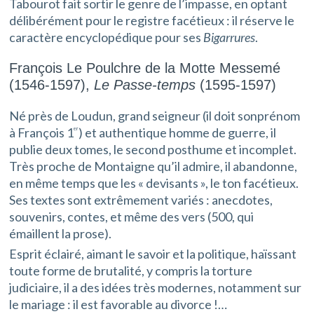
Tabourot fait sortir le genre de l’impasse, en optant
délibérément pour le registre facétieux : il réserve le
caractère encyclopédique pour ses
Bigarrures
.
François Le Poulchre de la Motte Messemé
(1546-1597),
Le Passe-temps
(1595-1597)
Né près de Loudun, grand seigneur (il doit sonprénom
à François 1
) et authentique homme de guerre, il
er
publie deux tomes, le second posthume et incomplet.
Très proche de Montaigne qu’il admire, il abandonne,
en même temps que les « devisants », le ton facétieux.
Ses textes sont extrêmement variés : anecdotes,
souvenirs, contes, et même des vers (500, qui
émaillent la prose).
Esprit éclairé, aimant le savoir et la politique, haïssant
toute forme de brutalité, y compris la torture
judiciaire, il a des idées très modernes, notamment sur
le mariage : il est favorable au divorce !…