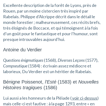
Excellente description de la forêt de Lyons, près de
Rouen, par un moine cistercien très inspiré par
Rabelais. Philippe d’Alcrippe décrit dans le détail le
monde forestier ; malheureusement, ces récits brefs,
très éloignés de Boccace, et qui témoignent à la fois
d’un goût pour le fantastique et pour l’humour, sont
presque introuvables aujourd’hui.
Antoine du Verdier
Questions énigmatiques
(1568),
Diverses Leçons
(1577),
Compseutique
(1584) : écrivain assez médiocre et
laborieux, Du Verdier est un héritier de Rabelais.
Bénigne Poissenot,
l’Esté
(1583) et
Nouvelles
Histoires tragiques
(1586)
Lui aussi a les honneurs de la Pléiade (
voir ci-dessus
)
mais celle-ci est fautive : à la page 1293, entre « en