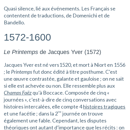
Quasi silence, lié aux événements. Les Français se
contentent de traductions, de Domenichi et de
Bandello.
1572-1600
Le Printemps
de Jacques Yver (1572)
Jacques Yver est né vers1520, et mort à Niort en 1556
; le
Printemps
fut donc édité à titre posthume. C’est
une œuvre contrastée, galante et gauloise ; on ne sait
si elle est achevée ou non. Elle ressemble plus aux
Champs Faëz
qu’à Boccace. Composée de cinq «
journées », c’est-à-dire de cinq conversations avec
histoires intercalées, elle compte 4
histoires tragiques
et une facétie ; dans la 2
journée on trouve
ème
également une fable. Cependant, les disputes
théoriques ont autant d’importance que les récits : on