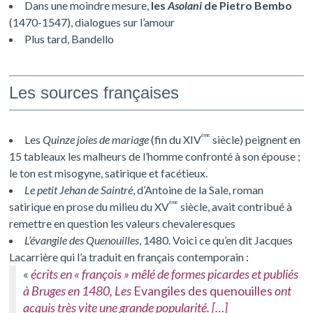
Dans une moindre mesure,
les
Asolani
de Pietro Bembo
(1470-1547), dialogues sur l’amour
Plus tard, Bandello
Les sources françaises
ème
Les
Quinze joies de mariage
(fin du XIV
siècle) peignent en
15 tableaux les malheurs de l’homme confronté à son épouse ;
le ton est misogyne, satirique et facétieux.
Le petit Jehan de Saintré
, d’Antoine de la Sale, roman
ème
satirique en prose du milieu du XV
siècle, avait contribué à
remettre en question les valeurs chevaleresques
L’évangile des Quenouilles
, 1480. Voici ce qu’en dit Jacques
Lacarrière qui l’a traduit en français contemporain :
«
écrits en « françois » mêlé de formes picardes et publiés
à Bruges en 1480, Les
Evangiles des quenouilles
ont
acquis très vite une grande popularité. […]