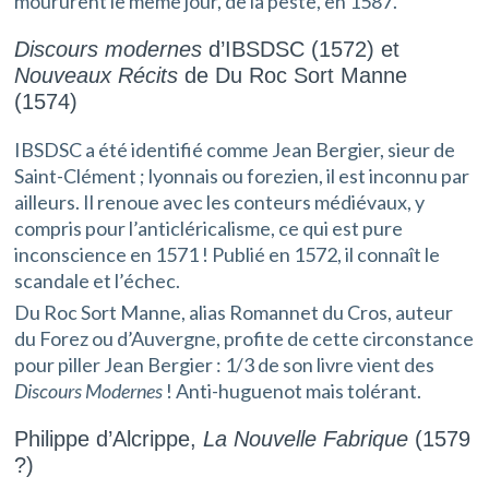
moururent le même jour, de la peste, en 1587.
Discours modernes
d’IBSDSC (1572) et
Nouveaux Récits
de Du Roc Sort Manne
(1574)
IBSDSC a été identifié comme Jean Bergier, sieur de
Saint-Clément ; lyonnais ou forezien, il est inconnu par
ailleurs. Il renoue avec les conteurs médiévaux, y
compris pour l’anticléricalisme, ce qui est pure
inconscience en 1571 ! Publié en 1572, il connaît le
scandale et l’échec.
Du Roc Sort Manne, alias Romannet du Cros, auteur
du Forez ou d’Auvergne, profite de cette circonstance
pour piller Jean Bergier : 1/3 de son livre vient des
Discours Modernes
! Anti-huguenot mais tolérant.
Philippe d’Alcrippe,
La Nouvelle Fabrique
(1579
?)