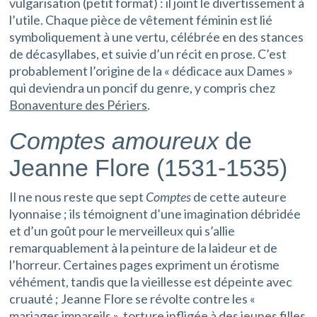
vulgarisation (petit format) : il joint le divertissement à
l’utile. Chaque pièce de vêtement féminin est lié
symboliquement à une vertu, célébrée en des stances
de décasyllabes, et suivie d’un récit en prose. C’est
probablement l’origine de la « dédicace aux Dames »
qui deviendra un poncif du genre, y compris chez
Bonaventure des Périers
.
Comptes amoureux
de
Jeanne Flore (1531-1535)
Il ne nous reste que sept
Comptes
de cette auteure
lyonnaise ; ils témoignent d’une imagination débridée
et d’un goût pour le merveilleux qui s’allie
remarquablement à la peinture de la laideur et de
l’horreur. Certaines pages expriment un érotisme
véhément, tandis que la vieillesse est dépeinte avec
cruauté ; Jeanne Flore se révolte contre les «
mariages impareils », torture infligée à des jeunes filles