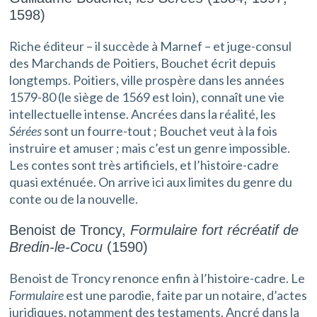
1598)
Riche éditeur – il succède à Marnef – et juge-consul
des Marchands de Poitiers, Bouchet écrit depuis
longtemps. Poitiers, ville prospère dans les années
1579-80 (le siège de 1569 est loin), connaît une vie
intellectuelle intense. Ancrées dans la réalité, les
Sérées
sont un fourre-tout ; Bouchet veut à la fois
instruire et amuser ; mais c’est un genre impossible.
Les contes sont très artificiels, et l’histoire-cadre
quasi exténuée. On arrive ici aux limites du genre du
conte ou de la nouvelle.
Benoist de Troncy,
Formulaire fort récréatif de
Bredin-le-Cocu
(1590)
Benoist de Troncy renonce enfin à l’histoire-cadre. Le
Formulaire
est une parodie, faite par un notaire, d’actes
juridiques, notamment des testaments. Ancré dans la