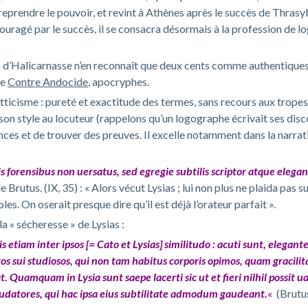
eprendre le pouvoir, et revint à Athènes après le succès de Thrasyb
uragé par le succès, il se consacra désormais à la profession de lo
 d’Halicarnasse n’en reconnaît que deux cents comme authentiques. I
le
Contre Andocide
, apocryphes.
atticisme
: pureté et exactitude des termes, sans recours aux tropes 
 son style au locuteur (rappelons qu’un logographe écrivait ses disc
lances et de trouver des preuves. Il excelle notamment dans la narrat
sis forensibus non uersatus, sed egregie subtilis scriptor atque ele
le
Brutus
. (IX, 35) : « Alors vécut Lysias ; lui non plus ne plaida pas s
es. On oserait presque dire qu’il est déjà l’orateur parfait ».
la « sécheresse » de Lysias :
etiam inter ipsos [= Cato et Lysias] similitudo : acuti sunt, elegante
os sui studiosos, qui non tam habitus corporis opimos, quam gracili
t. Quamquam in Lysia sunt saepe lacerti sic ut et fieri nilhil possit 
laudatores, qui hac ipsa eius subtilitate admodum gaudeant.
«
(
Brutu