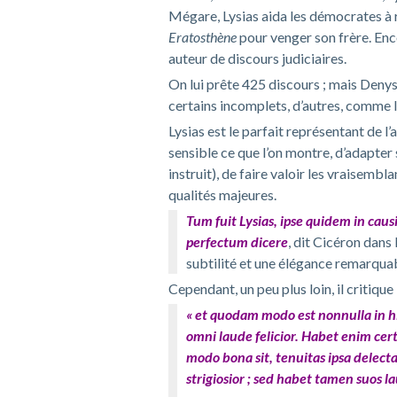
Mégare, Lysias aida les démocrates à r
Eratosthène
pour venger son frère. Enco
auteur de discours judiciaires.
On lui prête 425 discours ; mais Denys
certains incomplets, d’autres, comme 
Lysias est le parfait représentant de
l’
sensible ce que l’on montre, d’adapter
instruit), de faire valoir les vraisemb
qualités majeures.
Tum fuit Lysias, ipse quidem in cau
perfectum dicere
, dit Cicéron dans 
subtilité et une élégance remarquabl
Cependant, un peu plus loin, il critique 
« et quodam modo est nonnulla in his 
omni laude felicior. Habet enim cert
modo bona sit, tenuitas ipsa delecta
strigiosior ; sed habet tamen suos 