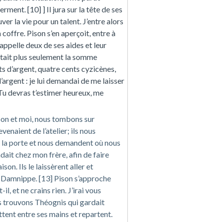
rment. [10] ] Il jura sur la tête de ses
ver la vie pour un talent. J’entre alors
coffre. Pison s’en aperçoit, entre à
l appelle deux de ses aides et leur
’était plus seulement la somme
ts d’argent, quatre cents cyzicènes,
argent : je lui demandai de me laisser
Tu devras t’estimer heureux, me
son et moi, nous tombons sur
enaient de l’atelier; ils nous
e la porte et nous demandent où nous
ndait chez mon frère, afin de faire
son. Ils le laissèrent aller et
z Damnippe. [13] Pison s’approche
il, et ne crains rien. J’irai vous
 trouvons Théognis qui gardait
ttent entre ses mains et repartent.