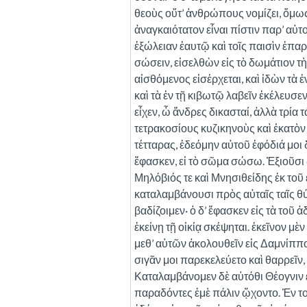
θεοὺς οὔτ’ ἀνθρώπους νομίζει, ὅμως
ἀναγκαιότατον εἶναι πίστιν παρ’ αὐτ
ἐξώλειαν ἑαυτῷ καὶ τοῖς παισὶν ἐπα
σώσειν, εἰσελθὼν εἰς τὸ δωμάτιον τὴ
αἰσθόμενος εἰσέρχεται, καὶ ἰδὼν τὰ 
καὶ τὰ ἐν τῇ κιβωτῷ λαβεῖν ἐκέλευσ
εἶχεν, ὦ ἄνδρες δικασταί, ἀλλὰ τρία 
τετρακοσίους κυζικηνοὺς καὶ ἑκατὸν
τέτταρας, ἐδεόμην αὐτοῦ ἐφόδιά μοι 
ἔφασκεν, εἰ τὸ σῶμα σώσω. Ἐξιοῦσι δ
Μηλόβιός τε καὶ Μνησιθείδης ἐκ τοῦ 
καταλαμβάνουσι πρὸς αὐταῖς ταῖς θύ
βαδίζοιμεν· ὁ δ’ ἔφασκεν εἰς τὰ τοῦ ἀ
ἐκείνῃ τῇ οἰκίᾳ σκέψηται. ἐκεῖνον μὲν
μεθ’ αὑτῶν ἀκολουθεῖν εἰς Δαμνίπ
σιγᾶν μοι παρεκελεύετο καὶ θαρρεῖν,
Καταλαμβάνομεν δὲ αὐτόθι Θέογνιν 
παραδόντες ἐμὲ πάλιν ᾤχοντο. Ἐν τοι