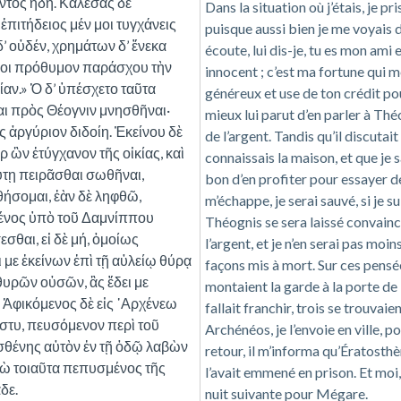
ντος ἤδη. Καλέσας δὲ
Dans la situation où j’étais, je pr
ἐπιτήδειος μέν μοι τυγχάνεις
puisque aussi bien je me voyais 
 δ’ οὐδέν, χρημάτων δ’ ἕνεκα
écoute, lui dis-je, tu es mon ami 
 μοι πρόθυμον παράσχου τὴν
innocent ; c’est ma fortune qui 
ίαν.» Ὁ δ’ ὑπέσχετο ταῦτα
généreux et use de ton crédit pou
ναι πρὸς Θέογνιν μνησθῆναι·
mieux lui parut d’en parler à Théo
ις ἀργύριον διδοίη. Ἐκείνου δὲ
de l’argent. Tandis qu’il discutai
 ὢν ἐτύγχανον τῆς οἰκίας, καὶ
connaissais la maison, et que je s
αύτῃ πειρᾶσθαι σωθῆναι,
bon d’en profiter pour essayer d
θήσομαι, ἐὰν δὲ ληφθῶ,
m’échappe, je serai sauvé, si je su
σμένος ὑπὸ τοῦ Δαμνίππου
Théognis se sera laissé convain
σθαι, εἰ δὲ μή, ὁμοίως
l’argent, et je n’en serai pas moin
 με ἐκείνων ἐπὶ τῇ αὐλείῳ θύρᾳ
façons mis à mort. Sur ces pensée
θυρῶν οὐσῶν, ἃς ἔδει με
montaient la garde à la porte de l
. Ἀφικόμενος δὲ εἰς ᾿Αρχένεω
fallait franchir, trois se trouvai
ἄστυ, πευσόμενον περὶ τοῦ
Archénéos, je l’envoie en ville, p
οσθένης αὐτὸν ἐν τῇ ὁδῷ λαβὼν
retour, il m’informa qu’Ératosthè
γὼ τοιαῦτα πεπυσμένος τῆς
l’avait emmené en prison. Et moi,
δε.
nuit suivante pour Mégare.