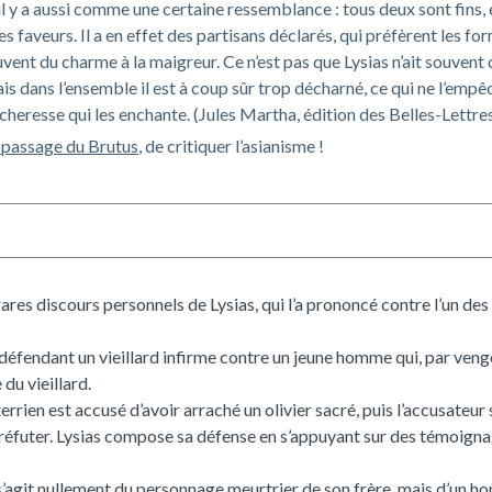
il y a aussi comme une certaine ressemblance : tous deux sont fins, é
es faveurs. Il a en effet des partisans déclarés, qui préfèrent les fo
vent du charme à la maigreur. Ce n’est pas que Lysias n’ait souvent
is dans l’ensemble il est à coup sûr trop décharné, ce qui ne l’empê
sécheresse qui les enchante. (Jules Martha, édition des Belles-Lettre
e passage du
Brutus
, de critiquer l’asianisme !
s rares discours personnels de Lysias, qui l’a prononcé contre l’un de
 défendant un vieillard infirme contre un jeune homme qui, par vengea
 du vieillard.
terrien est accusé d’avoir arraché un olivier sacré, puis l’accusateur 
à réfuter. Lysias compose sa défense en s’appuyant sur des témoigna
e s’agit nullement du personnage meurtrier de son frère, mais d’un ho