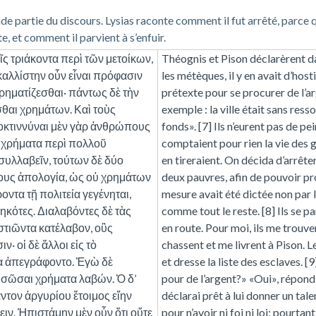
 partie du discours. Lysias raconte comment il fut arrêté, parce qu
 et comment il parvient à s’enfuir.
ῖς τριάκοντα περὶ τῶν μετοίκων,
Théognis et Pison déclarèrent da
 καλλίστην οὖν εἶναι πρόφασιν
les métèques, il y en avait d’hosti
χρηματίζεσθαι· πάντως δὲ τὴν
prétexte pour se procurer de l’ar
σθαι χρημάτων. Καὶ τοὺς
exemple : la ville était sans ress
οκτιννύναι μὲν γὰρ ἀνθρώπους
fonds». [7] Ils n’eurent pas de p
ὲ χρήματα περὶ πολλοῦ
comptaient pour rien la vie des g
συλλαβεῖν, τούτων δὲ δύο
en tireraient. On décida d’arrête
λους ἀπολογία, ὡς οὐ χρημάτων
deux pauvres, afin de pouvoir pr
ντα τῇ πολιτεία γεγένηται,
mesure avait été dictée non par la
κότες. Διαλαβόντες δὲ τὰς
comme tout le reste. [8] Ils se p
ἑστιῶντα κατέλαβον, οὓς
en route. Pour moi, ils me trouven
· οἱ δὲ ἄλλοι εἰς τὸ
chassent et me livrent à Pison. Le
α ἀπεγράφοντο. Ἐγὼ δὲ
et dresse la liste des esclaves. [
 σῶσαι χρήματα λαβών. Ὁ δ’
pour de l’argent?» «Oui», répond-
αντον ἀργυρίου ἕτοιμος εἴην
déclarai prêt à lui donner un talen
ιν. Ἠπιστάμην μὲν οὖν ὅτι οὔτε
pour n’avoir ni foi ni loi; pourtan