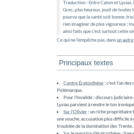
Traduction :
Entre Caton et Lysias, 
Grec, plus heureux, jouit de toutes l
pourvu que la santé soit bonne, trou
rien imaginer de plus vigoureux ; ma
ainsi faits que c’est surtout cette 
Ce qui ne l’empêche pas, dans
un autr
Principaux textes
Contre Ératosthène
: c’est l’un de
Polémarque.
Pour l’Invalide
: discours judiciaire
Lysias parvient à rendre le ton ironique
Sur l’Olivier
: un riche propriétaire 
une souche, accusation plus difficile 
troublée de la domination des Trente.
Sur le meurtre d’ératosthène
: il n