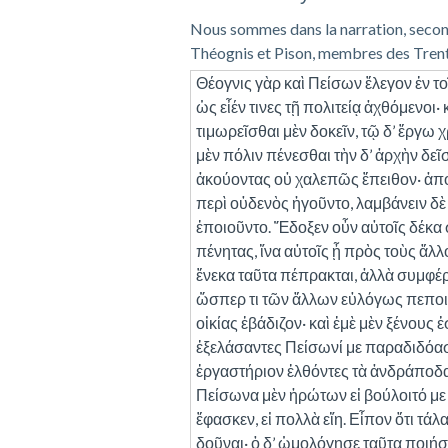
Nous sommes dans la narration, seconde
Théognis et Pison, membres des Trente,
Θέογνις γὰρ καὶ Πείσων ἔλεγον ἐν το
ὡς εἶέν τινες τῇ πολιτείᾳ ἀχθόμενοι·
τιμωρεῖσθαι μὲν δοκεῖν, τῷ δ’ ἔργω 
μὲν πόλιν πένεσθαι τὴν δ’ ἀρχὴν δεῖ
ἀκούοντας οὐ χαλεπῶς ἔπειθον· ἀπ
περὶ οὐδενὸς ἡγοῦντο, λαμβάνειν δ
ἐποιοῦντο. Ἔδοξεν οὖν αὐτοῖς δέκα 
πένητας, ἵνα αὐτοῖς ᾖ πρὸς τοὺς ἄλ
ἕνεκα ταῦτα πέπρακται, ἀλλὰ συμφέρο
ὥσπερ τι τῶν ἄλλων εὐλόγως πεποιη
οἰκίας ἐβάδιζον· καὶ ἐμὲ μὲν ξένους 
ἐξελάσαντες Πείσωνί με παραδιδόασιν
ἐργαστήριον ἐλθόντες τὰ ἀνδράποδ
Πείσωνα μὲν ἠρώτων εἰ βούλοιτό με
ἔφασκεν, εἰ πολλὰ εἴη. Εἶπον ὅτι τάλ
δοῦναι· ὁ δ’ ὡμολόγησε ταῦτα ποιήσε