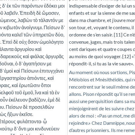
 δ’ ἐκ τῶν παρόντων ἐδόκει μοι
indispensable d’exiger de lui un se
οῦ λαβεῖν. Ἐπειδὴ δὲ ὤμοσεν,
enfants et sur la sienne de me sau
ρώμενος, λαβὼν τὸ τάλαντόν με
dans ma chambre, et j’ouvre mon 
ν κιβωτὸν ἀνοίγνυμι. Πείσων δ’
son tour, et, voyant le contenu, i
ἐνόντα καλεῖ τῶν ὑπηρετῶν δύο,
ordonne de s’en saisir. [11] Ce n
εν. Ἐπεὶ δὲ οὐχ ὅσον ὡμολόγητο
convenue, juges, mais trois talen
τάλαντα ἀργυρίου καὶ
cent dariques et quatre coupes d’
 δαρεικοὺς καὶ φιάλας ἀργυρᾶς
au moins de quoi voyager. [12] «
δοῦναι, ὁ δ’ ἀγαπήσειν με
répondit-il, si tu as la vie sauve».
’ ἐμοὶ καὶ Πείσωνι ἐπιτυγχάνει
Au moment où nous sortions, Pi
ἐργαστηρίου ἀπιόντες, καὶ
Mèlobios et Mnèsithéidès, qui rev
ραις, καὶ ἐρωτῶσιν ὅποι
rencontrent sur le seuil même d
δελφοῦ τοῦ ἐμοῦ, ἵνα καὶ τὰ ἐν
allons. Pison répondit qu’il se re
 οὖν ἐκέλευον βαδίζειν, ἐμὲ δὲ
aussi une perquisition dans sa mai
που. Πείσων δὲ προσελθὼν
m’enjoignirent de les suivre che
 ὡς ἥξων ἐκεῖσε.
alors de moi : «Pas un mot, me dit-
ἑτέρους φυλάττοντα· ᾧ
rejoindre.» Chez Damnippe, nous
ούτῳ δ’ ὄντι μοι κινδυνεύειν
d’autres prisonniers. Ils me reme