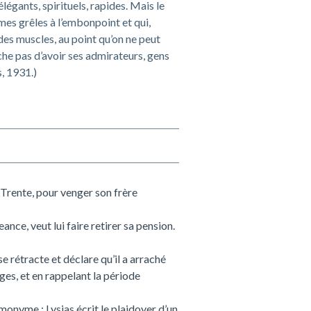
légants, spirituels, rapides. Mais le
rmes grêles à l’embonpoint et qui,
 des muscles, au point qu’on ne peut
che pas d’avoir ses admirateurs, gens
s, 1931.)
s Trente, pour venger son frère
nce, veut lui faire retirer sa pension.
se rétracte et déclare qu’il a arraché
ges, et en rappelant la période
monyme ; Lysias écrit le plaidoyer d’un