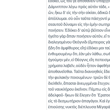
ἐδόκει, ὡς τοῦ γε ἀποθανεῖν ὑπάρχο
Δάμνιππον λέγω πρὸς αὐτὸν τάδε, « 
ὤν, ἥκω δ’ εἰς τὴν σὴν οἰκίαν, ἀδικῶ
ἀπόλλυμαι. σὺ οὖν ταῦτα πάσχοντί
σεαυτοῦ δύναμιν εἰς τὴν ἐμὴν σωτηρ
ποιήσειν. Ἐδόκει δ’ αὐτῷ βέλτιον εἶ
ἡγεῖτο γὰρ ἅπαν ποιήσειν αὐτόν, εἴ τ
διαλεγομένου Θεόγνιδι (ἔμπειρος γὰρ
ᾔδη ὅτι ἀμφίθυρος εἴη) ἐδόκει μοι τ
ἐνθυμουμένῳ ὅτι, ἐὰν μὲν λάθω, σω
ἡγούμην μέν, εἰ Θέογνις εἴη πεπει
χρήματα λαβεῖν, οὐδὲν ἧττον ἀφεθήσε
ἀποθανεῖσθαι. Ταῦτα διανοηθεὶς ἔδει
τὴν φυλακὴν ποιουμένων· τριῶν δὲ 
διελθεῖν, ἅπασαι ἀνεῳγμέναι ἔτυχον
τοῦ ναυκλήρου ἐκεῖνον. Πέμπω εἰς 
ἀδελφοῦ· ἥκων δὲ ἔλεγεν ὅτι ᾿Ερατ
εἰς τὸ δεσμωτήριον ἀπαγάγοι. Καὶ ἐ
ἐπιούσης νυκτὸς διέπλευσα Μέγαρά