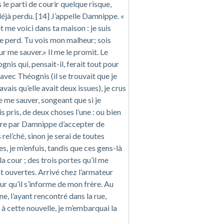
is le parti de courir quelque risque,
déjà perdu. [14] J’appelle Damnippe. «
et me voici dans ta maison : je suis
me perd. Tu vois mon malheur; sois
r me sauver.» Il me le promit. Le
gnis qui, pensait-il, ferait tout pour
t avec Théognis (il se trouvait que je
avais qu’elle avait deux issues), je crus
e me sauver, songeant que si je
is pris, de deux choses l’une : ou bien
cre par Damnippe d’accepter de
s rel’ché, sinon je serai de toutes
s, je m’enfuis, tandis que ces gens-là
a cour ; des trois portes qu’il me
ent ouvertes. Arrivé chez l’armateur
our qu’il s’informe de mon frère. Au
ne, l’ayant rencontré dans la rue,
 à cette nouvelle, je m’embarquai la