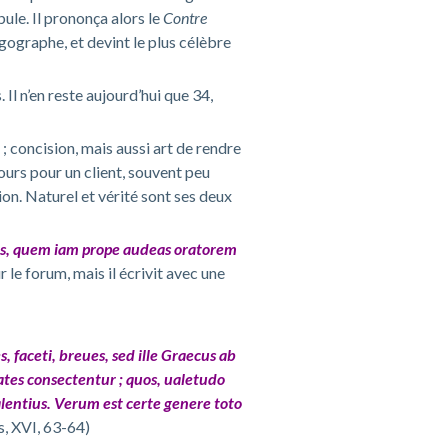
ule. Il prononça alors le
Contre
gographe, et devint le plus célèbre
l n’en reste aujourd’hui que 34,
; concision, mais aussi art de rendre
ours pour un client, souvent peu
ion. Naturel et vérité sont ses deux
gans, quem iam prope audeas oratorem
ur le forum, mais il écrivit avec une
s, faceti, breues, sed ille Graecus ab
tates consectentur ; quos, ualetudo
ualentius. Verum est certe genere toto
s
, XVI, 63-64)