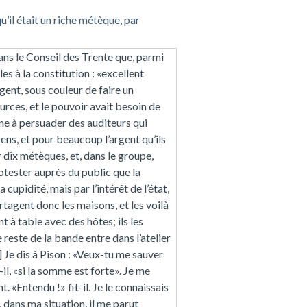
’il était un riche métèque, par
ns le Conseil des Trente que, parmi
les à la constitution : «excellent
gent, sous couleur de faire un
ources, et le pouvoir avait besoin de
eine à persuader des auditeurs qui
ens, et pour beaucoup l’argent qu’ils
r dix métèques, et, dans le groupe,
otester auprès du public que la
 cupidité, mais par l’intérêt de l’état,
artagent donc les maisons, et les voilà
t à table avec des hôtes; ils les
 reste de la bande entre dans l’atelier
9] Je dis à Pison : «Veux-tu me sauver
il, «si la somme est forte». Je me
t. «Entendu !» fit-il. Je le connaissais
t, dans ma situation, il me parut