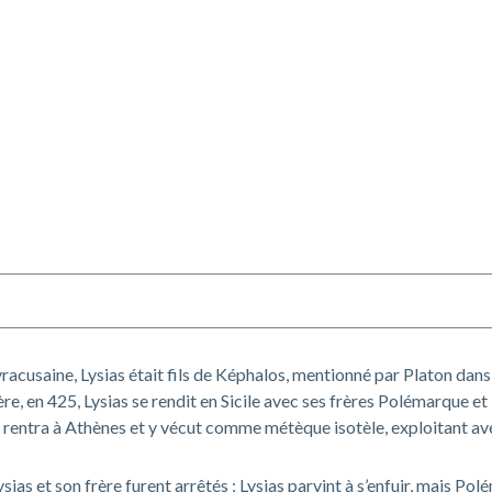
yracusaine, Lysias était fils de Képhalos, mentionné par Platon d
ère, en 425, Lysias se rendit en Sicile avec ses frères Polémarque et
il rentra à Athènes et y vécut comme métèque isotèle, exploitant 
ysias et son frère furent arrêtés ; Lysias parvint à s’enfuir, mais Po