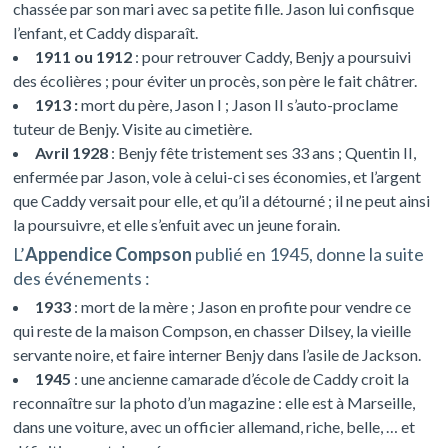
chassée par son mari avec sa petite fille. Jason lui confisque
l’enfant, et Caddy disparaît.
1911 ou 1912
: pour retrouver Caddy, Benjy a poursuivi
des écolières ; pour éviter un procès, son père le fait châtrer.
1913 :
mort du père, Jason I ; Jason II s’auto-proclame
tuteur de Benjy. Visite au cimetière.
Avril 1928
: Benjy fête tristement ses 33 ans ; Quentin II,
enfermée par Jason, vole à celui-ci ses économies, et l’argent
que Caddy versait pour elle, et qu’il a détourné ; il ne peut ainsi
la poursuivre, et elle s’enfuit avec un jeune forain.
L’
Appendice Compson
publié en 1945, donne la suite
des événements :
1933
: mort de la mère ; Jason en profite pour vendre ce
qui reste de la maison Compson, en chasser Dilsey, la vieille
servante noire, et faire interner Benjy dans l’asile de Jackson.
1945
: une ancienne camarade d’école de Caddy croit la
reconnaître sur la photo d’un magazine : elle est à Marseille,
dans une voiture, avec un officier allemand, riche, belle, … et