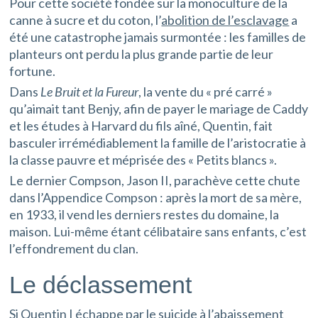
Pour cette société fondée sur la monoculture de la
canne à sucre et du coton, l’
abolition de l’esclavage
a
été une catastrophe jamais surmontée : les familles de
planteurs ont perdu la plus grande partie de leur
fortune.
Dans
Le Bruit et la Fureur
, la vente du « pré carré »
qu’aimait tant Benjy, afin de payer le mariage de Caddy
et les études à Harvard du fils aîné, Quentin, fait
basculer irrémédiablement la famille de l’aristocratie à
la classe pauvre et méprisée des « Petits blancs ».
Le dernier Compson, Jason II, parachève cette chute
dans l’Appendice Compson : après la mort de sa mère,
en 1933, il vend les derniers restes du domaine, la
maison. Lui-même étant célibataire sans enfants, c’est
l’effondrement du clan.
Le déclassement
Si Quentin I échappe par le suicide à l’abaissement