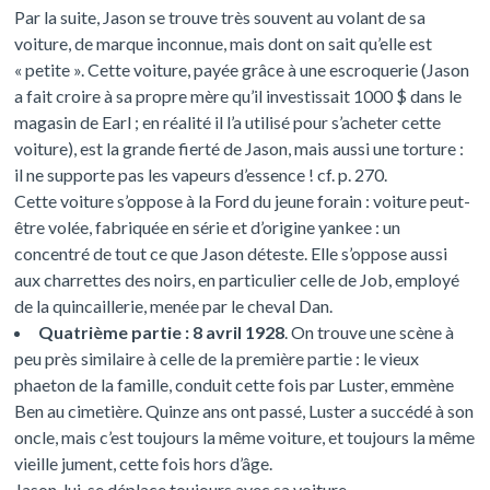
Par la suite, Jason se trouve très souvent au volant de sa
voiture, de marque inconnue, mais dont on sait qu’elle est
« petite ». Cette voiture, payée grâce à une escroquerie (Jason
a fait croire à sa propre mère qu’il investissait 1000 $ dans le
magasin de Earl ; en réalité il l’a utilisé pour s’acheter cette
voiture), est la grande fierté de Jason, mais aussi une torture :
il ne supporte pas les vapeurs d’essence ! cf. p. 270.
Cette voiture s’oppose à la Ford du jeune forain : voiture peut-
être volée, fabriquée en série et d’origine yankee : un
concentré de tout ce que Jason déteste. Elle s’oppose aussi
aux charrettes des noirs, en particulier celle de Job, employé
de la quincaillerie, menée par le cheval Dan.
Quatrième partie : 8 avril 1928
. On trouve une scène à
peu près similaire à celle de la première partie : le vieux
phaeton de la famille, conduit cette fois par Luster, emmène
Ben au cimetière. Quinze ans ont passé, Luster a succédé à son
oncle, mais c’est toujours la même voiture, et toujours la même
vieille jument, cette fois hors d’âge.
Jason, lui, se déplace toujours avec sa voiture.