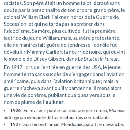
racistes. Son père était un homme falot, écrasé sans
doute par la personnalité de son propre grand-père, le
colonel William Clark Falkner, héros de la Guerre de
Sécession, et qui ne tarda pas à sombrer dans
l’alcoolisme. Sa mère, plus cultivée, fut la première
lectrice du jeune William, mais, austère protestante,
elle ne manifestait guère de tendresse ; ce rôle fut
dévolu à « Mammy Carlie », la nourrice noire, qui devint
le modèle de Dilsey Gibson, dans
Le Bruit et la Fureur
.
En 1917, lors de l’entrée en guerre des USA, le jeune
homme tenta sans succès de s’engager dans l’aviation
américaine, puis dans l’aviation britannique ; mais la
guerre s’acheva avant qu’il y parvienne. Il mena alors
une vie de bohème, publiant quelques vers sous le
nom de plume de
Faulkner
.
1926 :
En février, il publie son tout premier roman,
Monnaie
de Singe
qui évoque le difficile retour des combattants ;
1927 :
Son second roman,
Moustiques
, paraît ; en revanche,