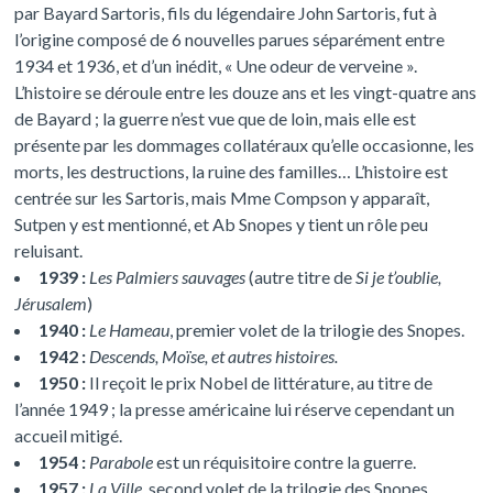
par Bayard Sartoris, fils du légendaire John Sartoris, fut à
l’origine composé de 6 nouvelles parues séparément entre
1934 et 1936, et d’un inédit, « Une odeur de verveine ».
L’histoire se déroule entre les douze ans et les vingt-quatre ans
de Bayard ; la guerre n’est vue que de loin, mais elle est
présente par les dommages collatéraux qu’elle occasionne, les
morts, les destructions, la ruine des familles… L’histoire est
centrée sur les Sartoris, mais Mme Compson y apparaît,
Sutpen y est mentionné, et Ab Snopes y tient un rôle peu
reluisant.
1939 :
Les Palmiers sauvages
(autre titre de
Si je t’oublie,
Jérusalem
)
1940 :
Le Hameau
, premier volet de la trilogie des Snopes.
1942 :
Descends, Moïse, et autres histoires.
1950 :
Il reçoit le prix Nobel de littérature, au titre de
l’année 1949 ; la presse américaine lui réserve cependant un
accueil mitigé.
1954 :
Parabole
est un réquisitoire contre la guerre.
1957 :
La Ville
, second volet de la trilogie des Snopes.