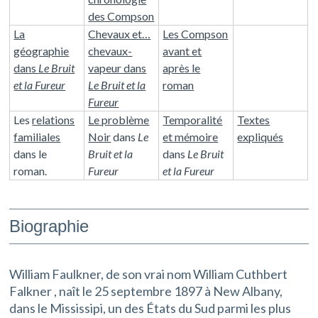
des Compson
La
Chevaux et…
Les Compson
géographie
chevaux-
avant et
dans
Le Bruit
vapeur dans
après le
et la Fureur
Le Bruit et la
roman
Fureur
Les
relations
Le problème
Temporalité
Textes
familiales
Noir
dans
Le
et mémoire
expliqués
dans le
Bruit et la
dans
Le Bruit
roman.
Fureur
et la Fureur
Biographie
William Faulkner, de son vrai nom William Cuthbert
Falkner , naît le 25 septembre 1897 à New Albany,
dans le Mississipi, un des États du Sud parmi les plus