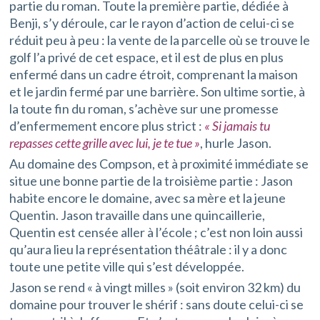
partie du roman. Toute la première partie, dédiée à
Benji, s’y déroule, car le rayon d’action de celui-ci se
réduit peu à peu : la vente de la parcelle où se trouve le
golf l’a privé de cet espace, et il est de plus en plus
enfermé dans un cadre étroit, comprenant la maison
et le jardin fermé par une barrière. Son ultime sortie, à
la toute fin du roman, s’achève sur une promesse
d’enfermement encore plus strict :
« Si jamais tu
repasses cette grille avec lui, je te tue »
, hurle Jason.
Au domaine des Compson, et à proximité immédiate se
situe une bonne partie de la troisième partie : Jason
habite encore le domaine, avec sa mère et la jeune
Quentin. Jason travaille dans une quincaillerie,
Quentin est censée aller à l’école ; c’est non loin aussi
qu’aura lieu la représentation théâtrale : il y a donc
toute une petite ville qui s’est développée.
Jason se rend « à vingt milles » (soit environ 32 km) du
domaine pour trouver le shérif : sans doute celui-ci se