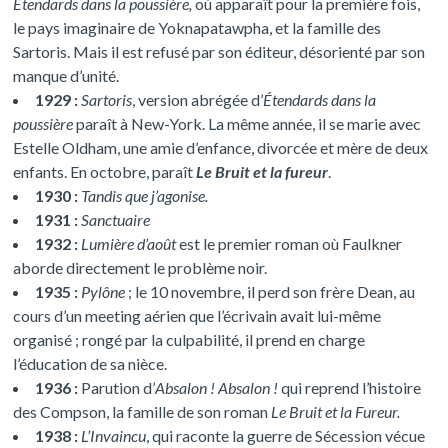
Étendards dans la poussière,
où apparaît pour la première fois,
le pays imaginaire de Yoknapatawpha, et la famille des
Sartoris. Mais il est refusé par son éditeur, désorienté par son
manque d’unité.
1929 :
Sartoris
, version abrégée d’
Étendards dans la
poussière
paraît à New-York. La même année, il se marie avec
Estelle Oldham, une amie d’enfance, divorcée et mère de deux
enfants. En octobre, paraît
Le Bruit et la fureur
.
1930 :
Tandis que j’agonise.
1931 :
Sanctuaire
1932 :
Lumière d’août
est le premier roman où Faulkner
aborde directement le problème noir.
1935 :
Pylône
; le 10 novembre, il perd son frère Dean, au
cours d’un meeting aérien que l’écrivain avait lui-même
organisé ; rongé par la culpabilité, il prend en charge
l’éducation de sa nièce.
1936 :
Parution d’
Absalon ! Absalon !
qui reprend l’histoire
des Compson, la famille de son roman
Le Bruit et la Fureur.
1938 :
L’Invaincu
, qui raconte la guerre de Sécession vécue