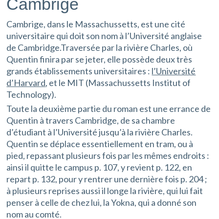
Cambrige
Cambrige, dans le Massachussetts, est une cité
universitaire qui doit son nom à l’Université anglaise
de Cambridge.Traversée par la rivière Charles, où
Quentin finira par se jeter, elle possède deux très
grands établissements universitaires :
l’Université
d’Harvard
, et le MIT (Massachussetts Institut of
Technology).
Toute la deuxième partie du roman est une errance de
Quentin à travers Cambridge, de sa chambre
d’étudiant à l’Université jusqu’à la rivière Charles.
Quentin se déplace essentiellement en tram, ou à
pied, repassant plusieurs fois par les mêmes endroits :
ainsi il quitte le campus p. 107, y revient p. 122, en
repart p. 132, pour y rentrer une dernière fois p. 204 ;
à plusieurs reprises aussi il longe la rivière, qui lui fait
penser à celle de chez lui, la Yokna, qui a donné son
nom au comté.