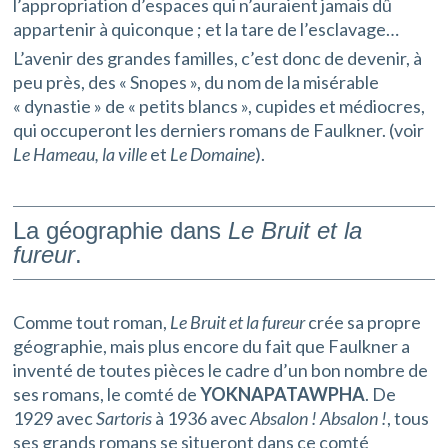
l’appropriation d’espaces qui n’auraient jamais dû
appartenir à quiconque ; et la tare de l’esclavage…
L’avenir des grandes familles, c’est donc de devenir, à
peu près, des « Snopes », du nom de la misérable
« dynastie » de « petits blancs », cupides et médiocres,
qui occuperont les derniers romans de Faulkner. (voir
Le Hameau, la ville
et
Le Domaine
).
La géographie dans
Le Bruit et la
fureur
.
Comme tout roman,
Le Bruit et la fureur
crée sa propre
géographie, mais plus encore du fait que Faulkner a
inventé de toutes pièces le cadre d’un bon nombre de
ses romans, le comté de
YOKNAPATAWPHA
. De
1929 avec
Sartoris
à 1936 avec
Absalon ! Absalon !
, tous
ses grands romans se situeront dans ce comté