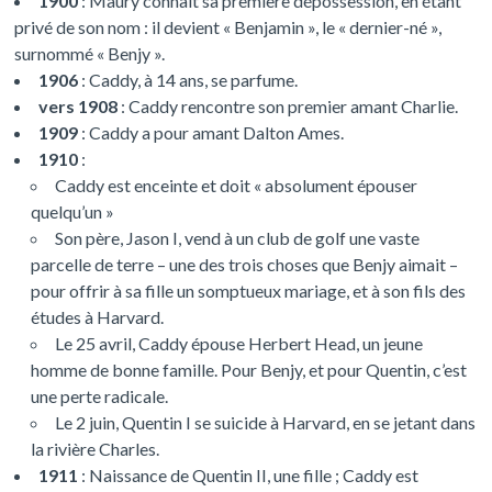
1900
: Maury connaît sa première dépossession, en étant
privé de son nom : il devient « Benjamin », le « dernier-né »,
surnommé « Benjy ».
1906
: Caddy, à 14 ans, se parfume.
vers 1908
: Caddy rencontre son premier amant Charlie.
1909
: Caddy a pour amant Dalton Ames.
1910
:
Caddy est enceinte et doit « absolument épouser
quelqu’un »
Son père, Jason I, vend à un club de golf une vaste
parcelle de terre – une des trois choses que Benjy aimait –
pour offrir à sa fille un somptueux mariage, et à son fils des
études à Harvard.
Le 25 avril, Caddy épouse Herbert Head, un jeune
homme de bonne famille. Pour Benjy, et pour Quentin, c’est
une perte radicale.
Le 2 juin, Quentin I se suicide à Harvard, en se jetant dans
la rivière Charles.
1911
: Naissance de Quentin II, une fille ; Caddy est