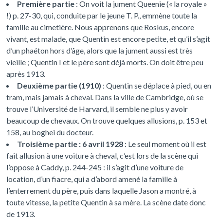
Première partie
: On voit la jument Queenie (« la royale »
!) p. 27-30, qui, conduite par le jeune T. P., emmène toute la
famille au cimetière. Nous apprenons que Roskus, encore
vivant, est malade, que Quentin est encore petite, et qu’il s’agit
d’un phaéton hors d’âge, alors que la jument aussi est très
vieille ; Quentin I et le père sont déjà morts. On doit être peu
après 1913.
Deuxième partie (1910)
: Quentin se déplace à pied, ou en
tram, mais jamais à cheval. Dans la ville de Cambridge, où se
trouve l’Université de Harvard, il semble ne plus y avoir
beaucoup de chevaux. On trouve quelques allusions, p. 153 et
158, au boghei du docteur.
Troisième partie : 6 avril 1928
: Le seul moment où il est
fait allusion à une voiture à cheval, c’est lors de la scène qui
l’oppose à Caddy, p. 244-245 : il s’agit d’une voiture de
location, d’un fiacre, qui a d’abord amené la famille à
l’enterrement du père, puis dans laquelle Jason a montré, à
toute vitesse, la petite Quentin à sa mère. La scène date donc
de 1913.