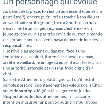
Un personnage qui évolue
Au début de la pièce, Ion est un adolescent (quinze ans
peut-être ?), encore puéril, très attaché à son dieu et
au sanctuaire où il a grandi ; face à Xouthos, on note
déjà sa fierté ombrageuse… mais c’est encore un
jeune garçon qui n’a pas très envie de quitter le monde
de l’enfance pour un avenir hasardeux et de lourdes
responsabilités.
Il se révèle au moment du danger : face à une
tentative d’assassinat, il prend les choses en main,
arrête le vieillard, interroge Créüse : il manifeste alors
une autorité naturelle et un sang-froid digne d’un
chef.
Sans être Athénien, ou plutôt ignorant qu’il l’est, il
semble posséder spontanément les valeurs de la Cité :
souci de sa propre légitimité, exigence de justice…
Respectueux des lois athéniennes, il n’a aucune
intention d’usurper un pouvoir auquel il n’aurait pas