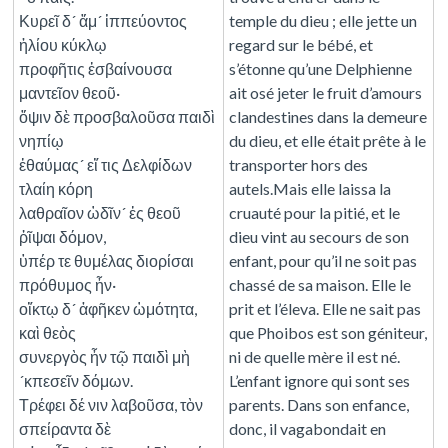
Κυρεῖ δ´ ἅμ´ ἱππεύοντος
temple du dieu ; elle jette un
ἡλίου κύκλῳ
regard sur le bébé, et
προφῆτις ἐσβαίνουσα
s’étonne qu’une Delphienne
μαντεῖον θεοῦ·
ait osé jeter le fruit d’amours
ὄψιν δὲ προσβαλοῦσα παιδὶ
clandestines dans la demeure
νηπίῳ
du dieu, et elle était prête à le
ἐθαύμας´ εἴ τις Δελφίδων
transporter hors des
τλαίη κόρη
autels.Mais elle laissa la
λαθραῖον ὠδῖν´ ἐς θεοῦ
cruauté pour la pitié, et le
ῥῖψαι δόμον,
dieu vint au secours de son
ὑπέρ τε θυμέλας διορίσαι
enfant, pour qu’il ne soit pas
πρόθυμος ἦν·
chassé de sa maison. Elle le
οἴκτῳ δ´ ἀφῆκεν ὠμότητα,
prit et l’éleva. Elle ne sait pas
καὶ θεὸς
que Phoibos est son géniteur,
συνεργὸς ἦν τῷ παιδὶ μὴ
ni de quelle mère il est né.
´κπεσεῖν δόμων.
L’enfant ignore qui sont ses
Τρέφει δέ νιν λαβοῦσα, τὸν
parents. Dans son enfance,
σπείραντα δὲ
donc, il vagabondait en