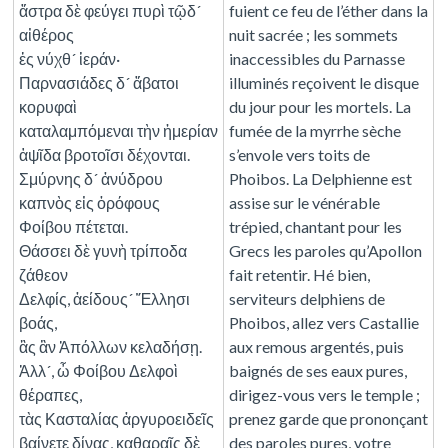
ἄστρα δὲ φεύγει πυρὶ τῷδ´
fuient ce feu de l’éther dans la
αἰθέρος
nuit sacrée ; les sommets
ἐς νύχθ´ ἱεράν·
inaccessibles du Parnasse
Παρνασιάδες δ´ ἄβατοι
illuminés reçoivent le disque
κορυφαὶ
du jour pour les mortels. La
καταλαμπόμεναι τὴν ἡμερίαν
fumée de la myrrhe sèche
ἁψῖδα βροτοῖσι δέχονται.
s’envole vers toits de
Σμύρνης δ´ ἀνύδρου
Phoibos. La Delphienne est
καπνὸς εἰς ὀρόφους
assise sur le vénérable
Φοίβου πέτεται.
trépied, chantant pour les
Θάσσει δὲ γυνὴ τρίποδα
Grecs les paroles qu’Apollon
ζάθεον
fait retentir. Hé bien,
Δελφίς, ἀείδους´ Ἕλλησι
serviteurs delphiens de
βοάς,
Phoibos, allez vers Castallie
ἃς ἂν Ἀπόλλων κελαδήσῃ.
aux remous argentés, puis
Ἀλλ´, ὦ Φοίβου Δελφοὶ
baignés de ses eaux pures,
θέραπες,
dirigez-vous vers le temple ;
τὰς Κασταλίας ἀργυροειδεῖς
prenez garde que prononçant
βαίνετε δίνας, καθαραῖς δὲ
des paroles pures, votre