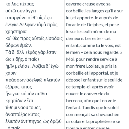
κοίλης πέτρας
caverne creuse avec sa
αὐτῷ σὺν ἄγγει
corbeille, les langes qu’il a sur
σπαργάνοισί θ´ οἷς ἔχει
lui, et apporte-le auprès de
ἔνεγκε Δελφῶν τἀμὰ πρὸς
l’oracle de Delphes, et pose-
χρηστήρια
le sur le seuil même de ma
καὶ θὲς πρὸς αὐταῖς εἰσόδοις
demeure. Le reste – cet
δόμων ἐμῶν.
enfant, comme tu le vois, est
Τὰ δ´ ἄλλ´ (ἐμὸς γάρ ἐστιν,
le mien – cela nous regarde. »
ὡς εἰδῇς, ὁ παῖς)
Moi, pour rendre service à
ἡμῖν μελήσει. Λοξίαι δ´ ἐγὼ
mon frère Loxias, je pris la
χάριν
corbeille et l’apportai, et je
πράσσων ἀδελφῷ πλεκτὸν
dépose l’enfant sur le seuil de
ἐξάρας κύτος
ce temple-ci, après avoir
ἤνεγκα καὶ τὸν παῖδα
ouvert le couvercle du
κρηπίδων ἔπι
berceau, afin que l’on voie
τίθημι ναοῦ τοῦδ´,
l’enfant. Tandis que le soleil
ἀναπτύξας κύτος
commençait sa chevauchée
ἑλικτὸν ἀντίπηγος, ὡς ὁρῷθ
circulaire, la prophétesse se
´ ὁ παῖς.
trouve à entrer dans le