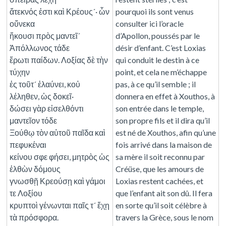
ἄτεκνός ἐστι καὶ Κρέους´· ὧν
pourquoi ils sont venus
οὕνεκα
consulter ici l’oracle
ἥκουσι πρὸς μαντεῖ´
d’Apollon, poussés par le
Ἀπόλλωνος τάδε
désir d’enfant. C’est Loxias
ἔρωτι παίδων. Λοξίας δὲ τὴν
qui conduit le destin à ce
τύχην
point, et cela ne m’échappe
ἐς τοῦτ´ ἐλαύνει, κοὐ
pas, à ce qu’il semble ; il
λέληθεν, ὡς δοκεῖ·
donnera en effet à Xouthos, à
δώσει γὰρ εἰσελθόντι
son entrée dans le temple,
μαντεῖον τόδε
son propre fils et il dira qu’il
Ξούθῳ τὸν αὑτοῦ παῖδα καὶ
est né de Xouthos, afin qu’une
πεφυκέναι
fois arrivé dans la maison de
κείνου σφε φήσει, μητρὸς ὡς
sa mère il soit reconnu par
ἐλθὼν δόμους
Créüse, que les amours de
γνωσθῇ Κρεούσῃ καὶ γάμοι
Loxias restent cachées, et
τε Λοξίου
que l’enfant ait son dû. Il fera
κρυπτοὶ γένωνται παῖς τ´ ἔχῃ
en sorte qu’il soit célèbre à
τὰ πρόσφορα.
travers la Grèce, sous le nom