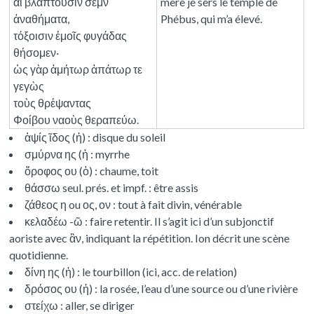
αἳ βλάπτουσιν σέμν´
mère je sers le temple de
ἀναθήματα,
Phébus, qui m’a élevé.
τόξοισιν ἐμοῖς φυγάδας
θήσομεν·
ὡς γὰρ ἀμήτωρ ἀπάτωρ τε
γεγὼς
τοὺς θρέψαντας
Φοίβου ναοὺς θεραπεύω.
ἁψίς ῖδος (ἡ) : disque du soleil
σμύρνα ης (ἡ : myrrhe
ὄροφος ου (ὁ) : chaume, toit
θάσσω seul. prés. et impf. : être assis
ζάθεος η ou ος, ον : tout à fait divin, vénérable
κελαδέω -ῶ : faire retentir. Il s’agit ici d’un subjonctif
aoriste avec ἂν, indiquant la répétition. Ion décrit une scène
quotidienne.
δίνη ης (ἡ) : le tourbillon (ici, acc. de relation)
δρόσος ου (ἡ) : la rosée, l’eau d’une source ou d’une rivière
στείχω : aller, se diriger