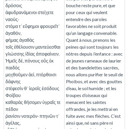
δρόσοις
bouche reste pure, et que
ἀφυδρανάμενοι στείχετε
pour ceux qui veulent
ναούς·
entendre des paroles
στόμα τ´ εὔφημοι φρουρεῖτ´
favorables ne soit produit
ἀγαθόν,
qu’un langage convenable.
φήμας ἀγαθὰς
Quant à nous, prenons les
τοῖς ἐθέλουσιν μαντεύεσθαι
peines qui sont toujours les
γλώσσης ἰδίας ἀποφαίνειν.
nôtres depuis l’enfance : avec
Ἡμεῖς δέ, πόνους οὓς ἐκ
de jeunes rameaux de laurier
παιδὸς
et des bandelettes sacrées,
μοχθοῦμεν ἀεί, πτόρθοισι
nous allons purifier le seuil de
δάφνης
Phoibos, et avec des gouttes
στέφεσίν θ´ ἱεροῖς ἐσόδους
d’eau, le sol humide ; et les
Φοίβου
troupes d’oiseaux qui
καθαρὰς θήσομεν ὑγραῖς τε
menacent les saintes
πέδον
offrandes, je les mettrai en
ῥανίσιν νοτερόν· πτηνῶν τ´
fuite avec mes flèches. C’est
ἀγέλας,
ainsi que, né sans père ni