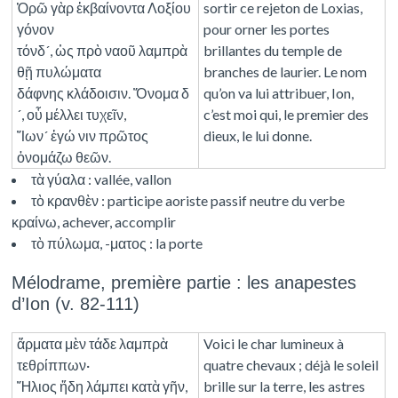
Ὁρῶ γὰρ ἐκβαίνοντα Λοξίου
sortir ce rejeton de Loxias,
γόνον
pour orner les portes
τόνδ´, ὡς πρὸ ναοῦ λαμπρὰ
brillantes du temple de
θῇ πυλώματα
branches de laurier. Le nom
δάφνης κλάδοισιν. Ὄνομα δ
qu’on va lui attribuer, Ion,
´, οὗ μέλλει τυχεῖν,
c’est moi qui, le premier des
Ἴων´ ἐγώ νιν πρῶτος
dieux, le lui donne.
ὀνομάζω θεῶν.
τὰ γύαλα : vallée, vallon
τὸ κρανθὲν : participe aoriste passif neutre du verbe
κραίνω, achever, accomplir
τὸ πύλωμα, -ματος : la porte
Mélodrame, première partie : les anapestes
d’Ion (v. 82-111)
ἅρματα μὲν τάδε λαμπρὰ
Voici le char lumineux à
τεθρίππων·
quatre chevaux ; déjà le soleil
Ἥλιος ἤδη λάμπει κατὰ γῆν,
brille sur la terre, les astres