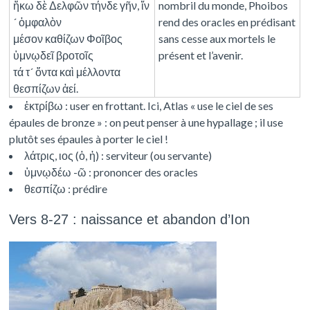
ἥκω δὲ Δελφῶν τήνδε γῆν, ἵν
nombril du monde, Phoibos
´ ὀμφαλὸν
rend des oracles en prédisant
μέσον καθίζων Φοῖβος
sans cesse aux mortels le
ὑμνῳδεῖ βροτοῖς
présent et l’avenir.
τά τ´ ὄντα καὶ μέλλοντα
θεσπίζων ἀεί.
ἐκτρίβω : user en frottant. Ici, Atlas « use le ciel de ses
épaules de bronze » : on peut penser à une hypallage ; il use
plutôt ses épaules à porter le ciel !
λάτρις, ιος (ὁ, ἡ) : serviteur (ou servante)
ὑμνῳδέω -ῶ : prononcer des oracles
θεσπίζω : prédire
Vers 8-27 : naissance et abandon d’Ion