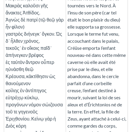
Μακρὰς καλοῦσι γῆς
tournées vers le Nord. À
ἄνακτες Ἀτθίδος.
l’insu de son père (car tel
Ἀγνὼς δὲ πατρί (τῷ θεῷ γὰρ
était le bon plaisir du dieu)
ἦν φίλον)
elle supporta sa grossesse.
γαστρὸς διήνεγκ´ ὄγκον. Ὡς
Lorsque le terme fut venu,
δ´ ἦλθεν χρόνος,
accouchant dans le palais,
τεκοῦς´ ἐν οἴκοις παῖδ´
Créüse emporta l’enfant
ἀπήνεγκεν βρέφος
nouveau-né dans cette même
ἐς ταὐτὸν ἄντρον οὗπερ
caverne où elle avait été
ηὐνάσθη θεῷ
prise par le dieu, et elle
Κρέουσα, κἀκτίθησιν ὡς
abandonna, dans le cercle
θανούμενον
parfait d’une corbeille
κοίλης ἐν ἀντίπηγος
creuse, l’enfant destiné à
εὐτρόχῳ κύκλῳ,
mourir, suivant la loi de ses
προγόνων νόμον σώιζουσα
aïeux et d’Érichtonios né de
τοῦ τε γηγενοῦς
la terre. En effet, la fille de
Ἐριχθονίου. Κείνῳ γὰρ ἡ
Zeus, ayant attaché à celui-ci,
Διὸς κόρη
comme gardes du corps,