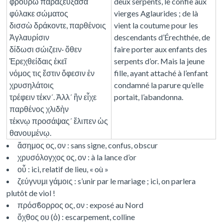
φρουρὼ παραζεύξασα
deux serpents, le confie aux
φύλακε σώματος
vierges Aglaurides ; de là
δισσὼ δράκοντε, παρθένοις
vient la coutume pour les
Ἀγλαυρίσιν
descendants d’Érechthée, de
δίδωσι σώιζειν· ὅθεν
faire porter aux enfants des
Ἐρεχθείδαις ἐκεῖ
serpents d’or. Mais la jeune
νόμος τις ἔστιν ὄφεσιν ἐν
fille, ayant attaché à l’enfant
χρυσηλάτοις
condamné la parure qu’elle
τρέφειν τέκν´. Ἀλλ´ ἣν εἶχε
portait, l’abandonna.
παρθένος χλιδὴν
τέκνῳ προσάψας´ ἔλιπεν ὡς
θανουμένῳ.
ἄσημος ος, ον : sans signe, confus, obscur
χρυσόλογχος ος, ον : à la lance d’or
οὗ : ici, relatif de lieu, « où »
ζεύγνυμι γάμοις : s’unir par le mariage ; ici, on parlera
plutôt de viol !
πρόσϐορρος ος, ον : exposé au Nord
ὄχθος ου (ὁ) : escarpement, colline