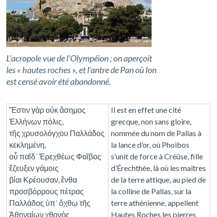
L’acropole vue de l’Olympéion ; on aperçoit
les « hautes roches », et l’antre de Pan où Ion
est censé avoir été abandonné.
Ἔστιν γὰρ οὐκ ἄσημος
Il est en effet une cité
Ἑλλήνων πόλις,
grecque, non sans gloire,
τῆς χρυσολόγχου Παλλάδος
nommée du nom de Pallas à
κεκλημένη,
la lance d’or, où Phoibos
οὗ παῖδ´ Ἐρεχθέως Φοῖβος
s’unit de force à Créüse, fille
ἔζευξεν γάμοις
d’Érechthée, là où les maîtres
βίαι Κρέουσαν, ἔνθα
de la terre attique, au pied de
προσβόρρους πέτρας
la colline de Pallas, sur la
Παλλάδος ὑπ´ ὄχθῳ τῆς
terre athénienne, appellent
Ἀθηναίων χθονὸς
Hautes Roches les pierres