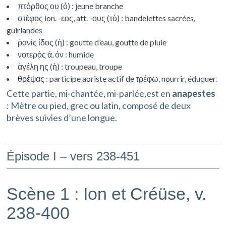
πτόρθος ου (ὁ) : jeune branche
στέφος ion. -εος, att. -ους (τὸ) : bandelettes sacrées,
guirlandes
ῥανίς ίδος (ἡ) : goutte d’eau, goutte de pluie
νοτερός ά, όν : humide
ἀγέλη ης (ἡ) : troupeau, troupe
θρέψας : participe aoriste actif de τρέφω, nourrir, éduquer.
Cette partie, mi-chantée, mi-parlée,est en
anapestes
: Mètre ou pied, grec ou latin, composé de deux
brèves suivies d’une longue.
Épisode I – vers 238-451
Scène 1 : Ion et Créüse, v.
238-400