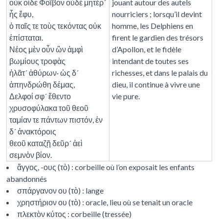
οὐκ οἶδε Φοῖβον οὐδὲ μητέρ´
jouant autour des autels
ἧς ἔφυ,
nourriciers ; lorsqu’il devint
ὁ παῖς τε τοὺς τεκόντας οὐκ
homme, les Delphiens en
ἐπίσταται.
firent le gardien des trésors
Νέος μὲν οὖν ὢν ἀμφὶ
d’Apollon, et le fidèle
βωμίους τροφὰς
intendant de toutes ses
ἠλᾶτ´ ἀθύρων· ὡς δ´
richesses, et dans le palais du
ἀπηνδρώθη δέμας,
dieu, il continue à vivre une
Δελφοί σφ´ ἔθεντο
vie pure.
χρυσοφύλακα τοῦ θεοῦ
ταμίαν τε πάντων πιστόν, ἐν
δ´ ἀνακτόροις
θεοῦ καταζῇ δεῦρ´ ἀεὶ
σεμνὸν βίον.
ἄγγος, -ους (τὸ) : corbeille où l’on exposait les enfants
abandonnés
σπάργανον ου (τὸ) : lange
χρηστήριον ου (τὸ) : oracle, lieu où se tenait un oracle
πλεκτὸν κύτος : corbeille (tressée)