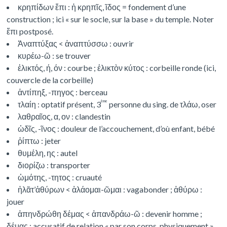
κρηπίδων ἔπι : ἡ κρηπῖς, ῖδος = fondement d’une
construction ; ici « sur le socle, sur la base » du temple. Noter
ἔπι postposé.
Ἀναπτύξας < ἀναπτύσσω : ouvrir
κυρέω-ῶ : se trouver
ἑλικτός, ή, όν : courbe ; ἑλικτὸν κύτος : corbeille ronde (ici,
couvercle de la corbeille)
ἀντίπηξ, -πηγος : berceau
ème
τλαίη : optatif présent, 3
personne du sing. de τλάω, oser
λαθραῖος, α, ον : clandestin
ὡδῖς, -ῖνος : douleur de l’accouchement, d’où enfant, bébé
ῥίπτω : jeter
θυμέλη, ης : autel
διορίζω : transporter
ὡμότης, -τητος : cruauté
ἡλᾶτ’ἀθύρων < ἁλάομαι-ῶμαι : vagabonder ; ἀθύρω :
jouer
ἀπηνδρώθη δέμας < ἀπανδράω-ῶ : devenir homme ;
δέμας : accusatif de relation « par son corps, physiquement »