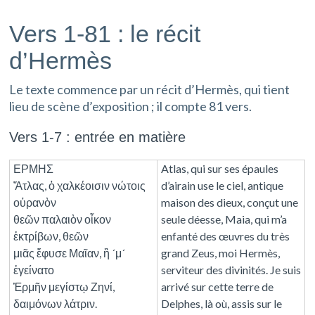
Vers 1-81 : le récit
d’Hermès
Le texte commence par un récit d’Hermès, qui tient
lieu de scène d’exposition ; il compte 81 vers.
Vers 1-7 : entrée en matière
ΕΡΜΗΣ
Atlas, qui sur ses épaules
Ἄτλας, ὁ χαλκέοισιν νώτοις
d’airain use le ciel, antique
οὐρανὸν
maison des dieux, conçut une
θεῶν παλαιὸν οἶκον
seule déesse, Maia, qui m’a
ἐκτρίβων, θεῶν
enfanté des œuvres du très
μιᾶς ἔφυσε Μαῖαν, ἣ ´μ´
grand Zeus, moi Hermès,
ἐγείνατο
serviteur des divinités. Je suis
Ἑρμῆν μεγίστῳ Ζηνί,
arrivé sur cette terre de
δαιμόνων λάτριν.
Delphes, là où, assis sur le