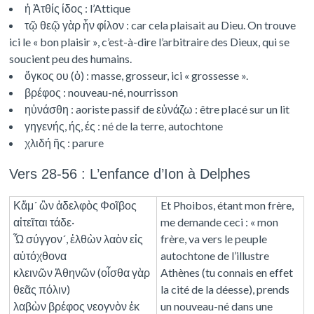
ἡ Ἀτθίς ίδος : l’Attique
τῷ θεῷ γὰρ ἦν φίλον : car cela plaisait au Dieu. On trouve
ici le « bon plaisir », c’est-à-dire l’arbitraire des Dieux, qui se
soucient peu des humains.
ὄγκος ου (ὁ) : masse, grosseur, ici « grossesse ».
βρέφος : nouveau-né, nourrisson
ηὐνάσθη : aoriste passif de εὐνάζω : être placé sur un lit
γηγενής, ής, ές : né de la terre, autochtone
χλιδή ῆς : parure
Vers 28-56 : L’enfance d’Ion à Delphes
Κἄμ´ ὢν ἀδελφὸς Φοῖβος
Et Phoibos, étant mon frère,
αἰτεῖται τάδε·
me demande ceci : « mon
Ὦ σύγγον´, ἐλθὼν λαὸν εἰς
frère, va vers le peuple
αὐτόχθονα
autochtone de l’illustre
κλεινῶν Ἀθηνῶν (οἶσθα γὰρ
Athènes (tu connais en effet
θεᾶς πόλιν)
la cité de la déesse), prends
λαβὼν βρέφος νεογνὸν ἐκ
un nouveau-né dans une