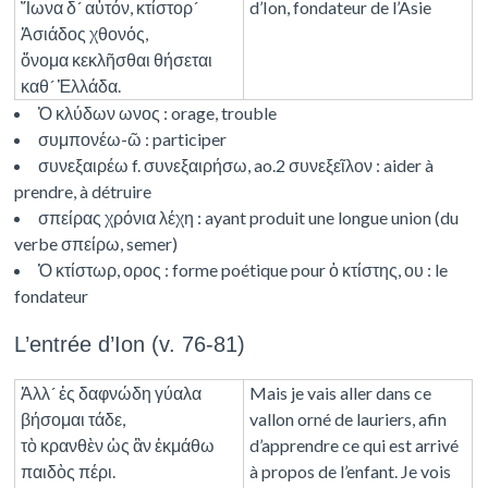
Ἴωνα δ´ αὐτόν, κτίστορ´
d’Ion, fondateur de l’Asie
Ἀσιάδος χθονός,
ὄνομα κεκλῆσθαι θήσεται
καθ´ Ἑλλάδα.
Ὁ κλύδων ωνος : orage, trouble
συμπονέω-ῶ : participer
συνεξαιρέω f. συνεξαιρήσω, ao.2 συνεξεῖλον : aider à
prendre, à détruire
σπείρας χρόνια λέχη : ayant produit une longue union (du
verbe σπείρω, semer)
Ὁ κτίστωρ, ορος : forme poétique pour ὁ κτίστης, ου : le
fondateur
L’entrée d’Ion (v. 76-81)
Ἀλλ´ ἐς δαφνώδη γύαλα
Mais je vais aller dans ce
βήσομαι τάδε,
vallon orné de lauriers, afin
τὸ κρανθὲν ὡς ἂν ἐκμάθω
d’apprendre ce qui est arrivé
παιδὸς πέρι.
à propos de l’enfant. Je vois