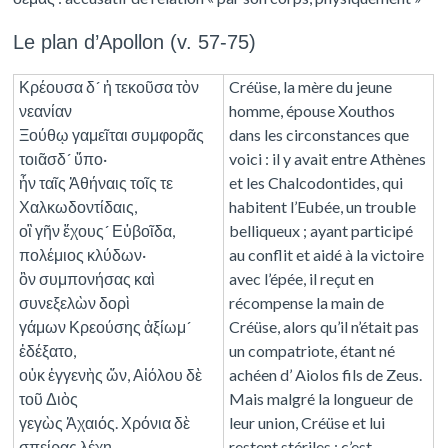
Le plan d’Apollon (v. 57-75)
Κρέουσα δ´ ἡ τεκοῦσα τὸν
Créüse, la mère du jeune
νεανίαν
homme, épouse Xouthos
Ξούθῳ γαμεῖται συμφορᾶς
dans les circonstances que
τοιᾶσδ´ ὕπο·
voici : il y avait entre Athènes
ἦν ταῖς Ἀθήναις τοῖς τε
et les Chalcodontides, qui
Χαλκωδοντίδαις,
habitent l’Eubée, un trouble
οἳ γῆν ἔχους´ Εὐβοῖδα,
belliqueux ; ayant participé
πολέμιος κλύδων·
au conflit et aidé à la victoire
ὃν συμπονήσας καὶ
avec l’épée, il reçut en
συνεξελὼν δορὶ
récompense la main de
γάμων Κρεούσης ἀξίωμ´
Créüse, alors qu’il n’était pas
ἐδέξατο,
un compatriote, étant né
οὐκ ἐγγενὴς ὤν, Αἰόλου δὲ
achéen d’ Aiolos fils de Zeus.
τοῦ Διὸς
Mais malgré la longueur de
γεγὼς Ἀχαιός. Χρόνια δὲ
leur union, Créüse et lui
σπείρας λέχη
restent stériles ; c’est